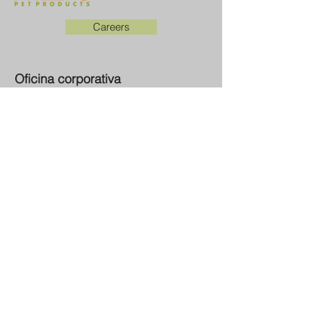
Careers
Oficina corporativa
5213 Avenida 26
815-397-0236
Rockford, Illinois 61109
Sociales
Facebook
LinkedIn