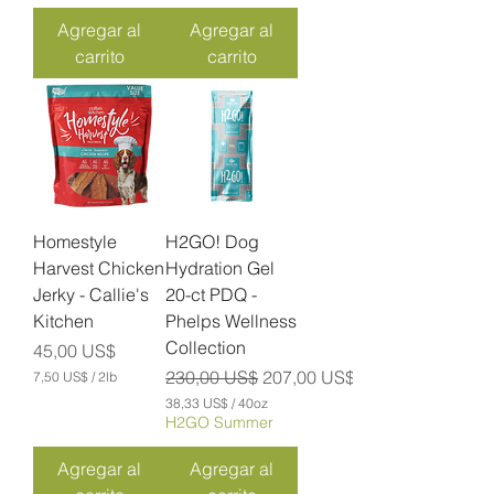
7
5
,
Agregar al
Agregar al
0
5
carrito
carrito
0
U
S
U
$
S
p
$
o
p
r
o
1
r
.
2
5
L
O
i
Homestyle
H2GO! Dog
n
b
z
Harvest Chicken
Hydration Gel
r
a
a
Jerky - Callie's
20-ct PDQ -
s
s
Kitchen
Phelps Wellness
Collection
Precio
45,00 US$
Precio
Precio de oferta
230,00 US$
207,00 US$
7,50 US$
/
2lb
7
38,33 US$
/
40oz
,
3
H2GO Summer
5
8
0
,
Agregar al
Agregar al
3
U
3