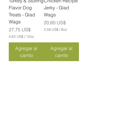
Turkey & Stuffing
Chicken Recipe
z
z
Flavor Dog
Jerky - Glad
a
a
s
s
Treats - Glad
Wags
Wags
Precio
20,60 US$
Precio
27,75 US$
2,58 US$
/
8oz
2
4,62 US$
/
12oz
,
4
5
,
Agregar al
Agregar al
8
6
carrito
carrito
2
U
S
U
$
S
p
$
Cargar más
o
p
r
o
8
r
O
1
n
2
z
O
a
n
s
z
a
Contáctenos
s