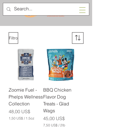
Filtro
Zoomie Fuel -
BBQ Chicken
Phelps Wellness
Flavor Dog
Collection
Treats - Glad
Wags
Precio
48,00 US$
Precio
45,00 US$
1,50 US$
/
1.5oz
1
7,50 US$
/
2lb
,