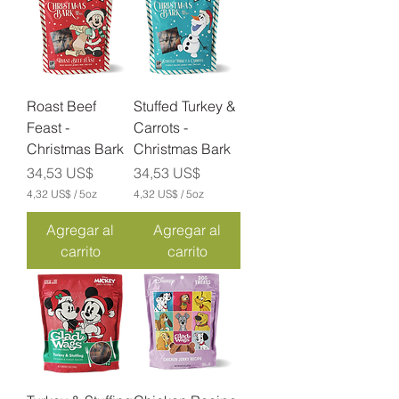
$
5
p
O
o
n
r
z
1
a
0
s
O
Roast Beef
Stuffed Turkey &
n
z
Feast -
Carrots -
a
Christmas Bark
Christmas Bark
s
Precio
Precio
34,53 US$
34,53 US$
4,32 US$
/
5oz
4,32 US$
/
5oz
4
4
,
,
Agregar al
Agregar al
3
3
carrito
carrito
2
2
U
U
S
S
$
$
p
p
o
o
r
r
5
5
O
O
n
n